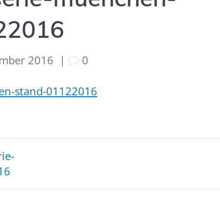
22016
ember 2016
|
0
hen-stand-01122016
tion
ie-
16