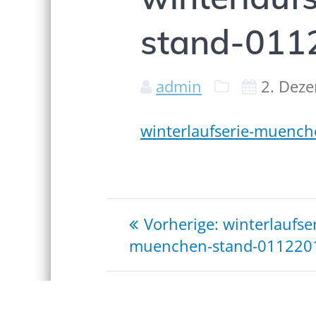
stand-011
admin
2. Dez
winterlaufserie-muenc
Beitragsnaviga
Vorheriger
Vorherige:
winterlaufser
Beitrag:
muenchen-stand-011220