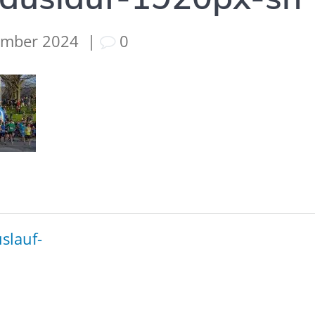
ember 2024
|
0
tion
slauf-