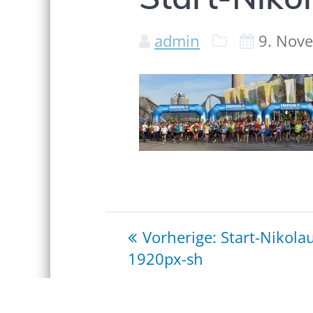
admin
9. Nov
Beitragsnaviga
Vorheriger
Vorherige:
Start-Nikolau
Beitrag:
1920px-sh