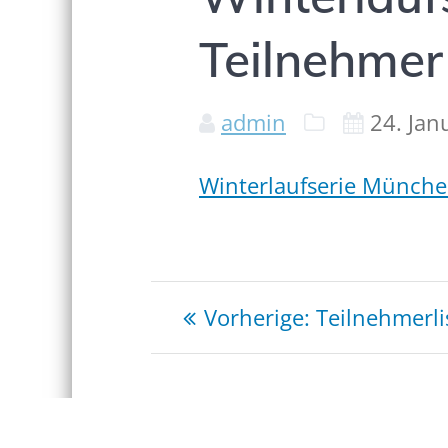
Teilnehme
admin
24. Jan
Winterlaufserie Münch
Beitragsnaviga
Vorheriger
Vorherige:
Teilnehmerli
Beitrag: