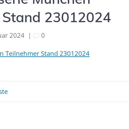
r Stand 23012024
uar 2024
|
0
en Teilnehmer Stand 23012024
tion
ste