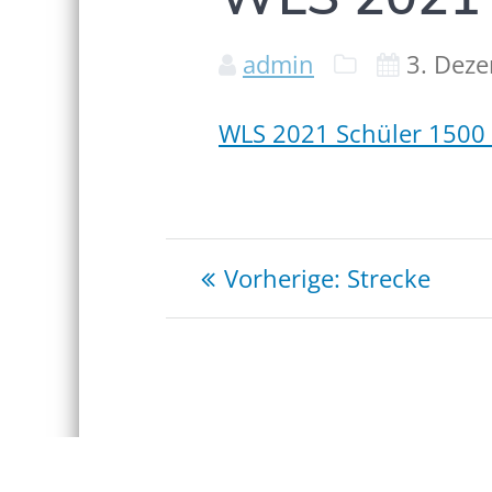
admin
3. Dez
WLS 2021 Schüler 1500
Beitragsnaviga
Vorheriger
Vorherige:
Strecke
Beitrag: