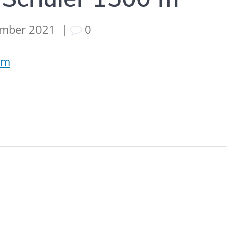
ember 2021
|
0
 m
tion