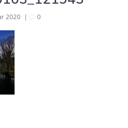
ar 2020
|
0
tion