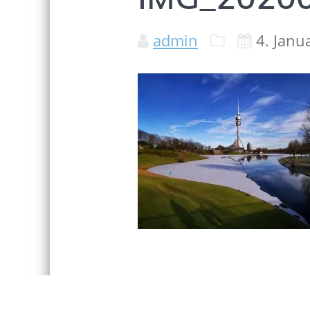
admin
4. Janu
Beitragsnaviga