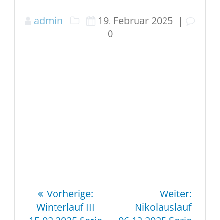
admin
19. Februar 2025
|
0
Beitragsnavigation
Vorheriger
Nächs
Vorherige:
Weiter:
Beitrag:
Beitra
Winterlauf III
Nikolauslauf