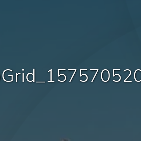
oGrid_15757052