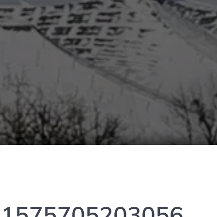
_1575705203056